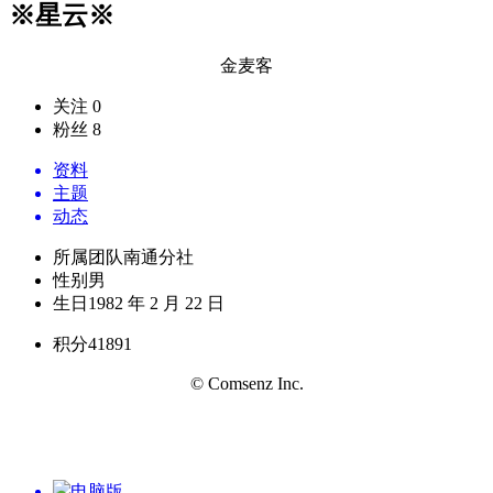
※星云※
金麦客
关注 0
粉丝 8
资料
主题
动态
所属团队
南通分社
性别
男
生日
1982 年 2 月 22 日
积分
41891
© Comsenz Inc.
电脑版