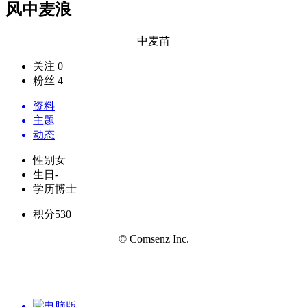
风中麦浪
中麦苗
关注 0
粉丝 4
资料
主题
动态
性别
女
生日
-
学历
博士
积分
530
© Comsenz Inc.
电脑版