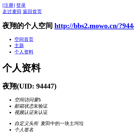
[注册]
登录
走过麦田
返回首页
夜翔的个人空间
http://bbs2.mowo.cn/?944
空间首页
主题
个人资料
个人资料
夜翔
(UID: 94447)
空间访问量
5
邮箱状态
未验证
视频认证
未认证
自定义头衔
麦田中的一块土坷垃
个人签名