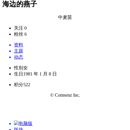
海边的燕子
中麦苗
关注 0
粉丝 6
资料
主题
动态
性别
女
生日
1981 年 1 月 8 日
积分
522
© Comsenz Inc.
电脑版
版块