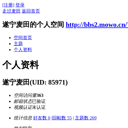
[注册]
登录
走过麦田
返回首页
遂宁麦田的个人空间
http://bbs2.mowo.cn
空间首页
主题
个人资料
个人资料
遂宁麦田
(UID: 85971)
空间访问量
363
邮箱状态
已验证
视频认证
未认证
统计信息
好友数 0
|
回帖数 55
|
主题数 269