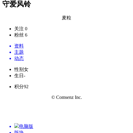
守爱风铃
麦粒
关注 0
粉丝 6
资料
主题
动态
性别
女
生日
-
积分
92
© Comsenz Inc.
电脑版
版块