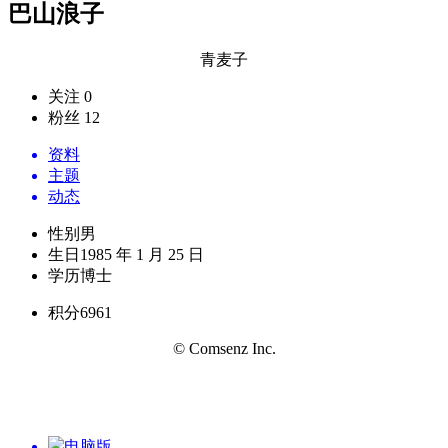
巴山浪子
青麦子
关注 0
粉丝 12
资料
主题
动态
性别
男
生日
1985 年 1 月 25 日
学历
博士
积分
6961
© Comsenz Inc.
电脑版