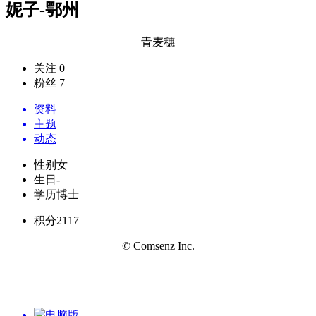
妮子-鄂州
青麦穗
关注 0
粉丝 7
资料
主题
动态
性别
女
生日
-
学历
博士
积分
2117
© Comsenz Inc.
电脑版