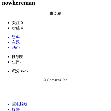
nowhereman
青麦穗
关注 0
粉丝 4
资料
主题
动态
性别
男
生日
-
积分
3625
© Comsenz Inc.
电脑版
版块