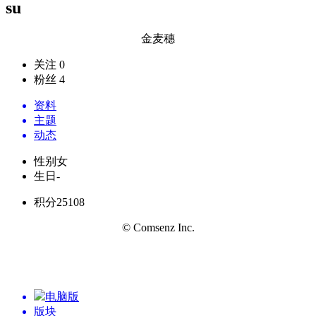
su
金麦穗
关注 0
粉丝 4
资料
主题
动态
性别
女
生日
-
积分
25108
© Comsenz Inc.
电脑版
版块