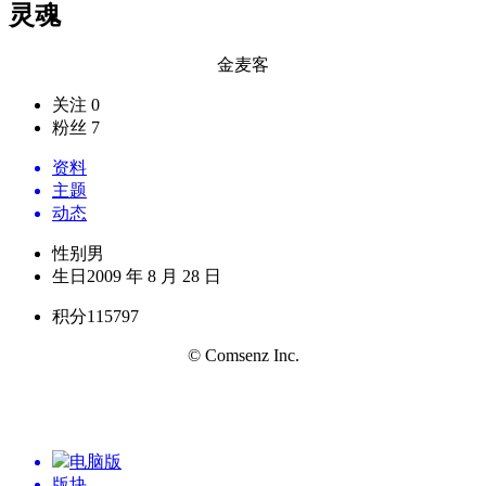
灵魂
金麦客
关注 0
粉丝 7
资料
主题
动态
性别
男
生日
2009 年 8 月 28 日
积分
115797
© Comsenz Inc.
电脑版
版块