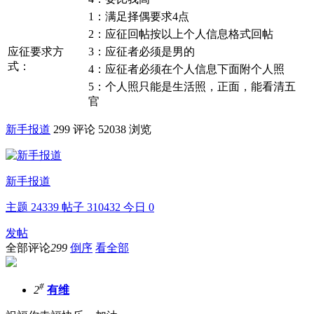
1：满足择偶要求4点
2：应征回帖按以上个人信息格式回帖
应征要求方
3：应征者必须是男的
式：
4：应征者必须在个人信息下面附个人照
5：个人照只能是生活照，正面，能看清五
官
新手报道
299 评论
52038 浏览
新手报道
主题
24339
帖子
310432
今日
0
发帖
全部评论
299
倒序
看全部
#
2
有维