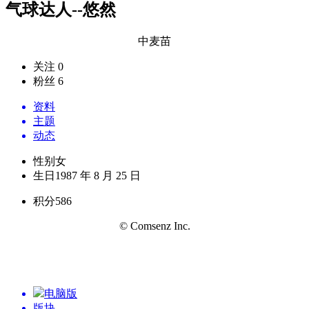
气球达人--悠然
中麦苗
关注 0
粉丝 6
资料
主题
动态
性别
女
生日
1987 年 8 月 25 日
积分
586
© Comsenz Inc.
电脑版
版块