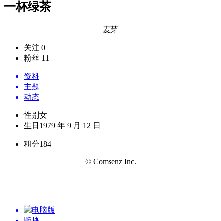
一杯绿茶
麦芽
关注 0
粉丝 11
资料
主题
动态
性别
女
生日
1979 年 9 月 12 日
积分
184
© Comsenz Inc.
电脑版
版块