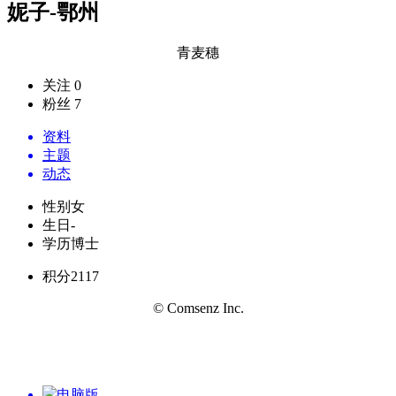
妮子-鄂州
青麦穗
关注 0
粉丝 7
资料
主题
动态
性别
女
生日
-
学历
博士
积分
2117
© Comsenz Inc.
电脑版