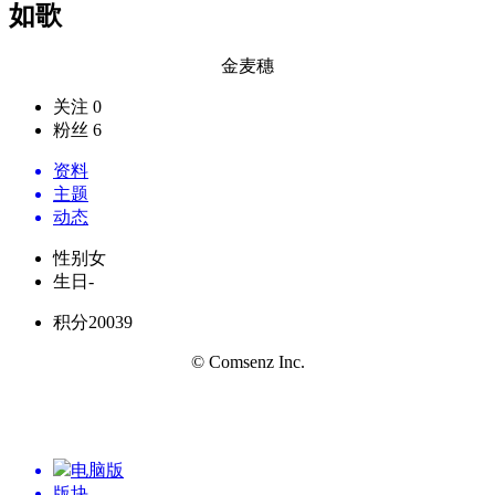
如歌
金麦穗
关注 0
粉丝 6
资料
主题
动态
性别
女
生日
-
积分
20039
© Comsenz Inc.
电脑版
版块